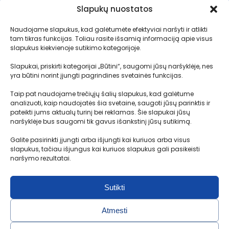
Slapukų nuostatos
Aukcionai
Taisyklės
Naudojame slapukus, kad galėtumėte efektyviai naršyti ir atlikti
Planai
Kaip tai veikia?
tam tikras funkcijas. Toliau rasite išsamią informaciją apie visus
Logistika
Transportavimo terminai
slapukus kiekvienoje sutikimo kategorijoje.
Muitinės procedūros
Slapukai, priskirti kategorijai „Būtini“, saugomi jūsų naršyklėje, nes
yra būtini norint įjungti pagrindines svetainės funkcijas.
Depozito sąlygos
D.U.K.
Taip pat naudojame trečiųjų šalių slapukus, kad galėtume
analizuoti, kaip naudojatės šia svetaine, saugoti jūsų parinktis ir
pateikti jums aktualų turinį bei reklamas. Šie slapukai jūsų
naršyklėje bus saugomi tik gavus išankstinį jūsų sutikimą.
Kontaktai
Galite pasirinkti įjungti arba išjungti kai kuriuos arba visus
MB Motolimitas
slapukus, tačiau išjungus kai kuriuos slapukus gali pasikeisti
Į. k.304891451
naršymo rezultatai.
Aušrinės g. 30-2, Radikiai, Kauno r.
Sutikti
+370 650 36 972
info@probidas.lt
Atmesti