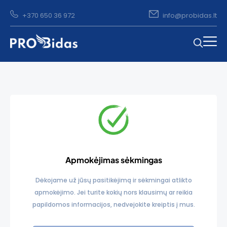
+370 650 36 972
info@probidas.lt
Apmokėjimas sėkmingas
Dėkojame už jūsų pasitikėjimą ir sėkmingai atlikto
apmokėjimo. Jei turite kokių nors klausimų ar reikia
papildomos informacijos, nedvejokite kreiptis į mus.