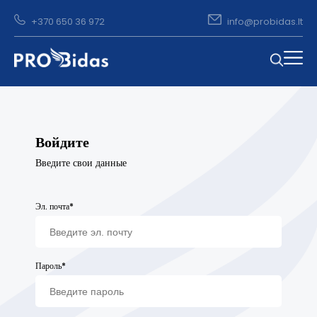
+370 650 36 972
info@probidas.lt
Войдите
Введите свои данные
Эл. почта*
Пароль*