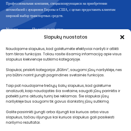
Профессиональная компания, специализирующаяся на приобретении
автомобилей с аукционов Европы и США, с целью предоставить клиентам
широкий выбор транспортных средств.
Услуги
Полезные ссылки
Slapukų nuostatos
Аукционы
ПРАВИЛА МЕДИАЦИИ И ПРЕДОСТАВЛЕНИЯ УСЛУГ
Naudojame slapukus, kad galėtumėte efektyviai naršyti ir atlikti
Планы
Как это работает?
tam tikras funkcijas. Toliau rasite išsamią informaciją apie visus
Логистика
Условия перевозки
slapukus kiekvienoje sutikimo kategorijoje.
Таможенные процедуры
Slapukai, priskirti kategorijai „Būtini“, saugomi jūsų naršyklėje, nes
yra būtini norint įjungti pagrindines svetainės funkcijas.
Условия вклада
ЧЗВ
Taip pat naudojame trečiųjų šalių slapukus, kad galėtume
analizuoti, kaip naudojatės šia svetaine, saugoti jūsų parinktis ir
pateikti jums aktualų turinį bei reklamas. Šie slapukai jūsų
naršyklėje bus saugomi tik gavus išankstinį jūsų sutikimą.
Контакты
Galite pasirinkti įjungti arba išjungti kai kuriuos arba visus
MB Motolimitas
slapukus, tačiau išjungus kai kuriuos slapukus gali pasikeisti
К. п.304891451
naršymo rezultatai.