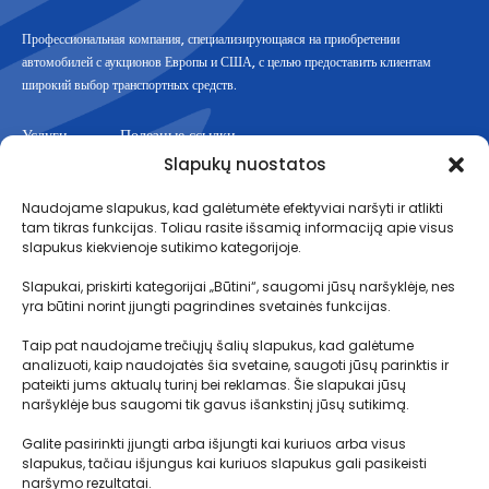
Профессиональная компания, специализирующаяся на приобретении
автомобилей с аукционов Европы и США, с целью предоставить клиентам
широкий выбор транспортных средств.
Услуги
Полезные ссылки
Slapukų nuostatos
Аукционы
ПРАВИЛА МЕДИАЦИИ И ПРЕДОСТАВЛЕНИЯ УСЛУГ
Naudojame slapukus, kad galėtumėte efektyviai naršyti ir atlikti
Планы
Как это работает?
tam tikras funkcijas. Toliau rasite išsamią informaciją apie visus
Логистика
Условия перевозки
slapukus kiekvienoje sutikimo kategorijoje.
Таможенные процедуры
Slapukai, priskirti kategorijai „Būtini“, saugomi jūsų naršyklėje, nes
yra būtini norint įjungti pagrindines svetainės funkcijas.
Условия вклада
ЧЗВ
Taip pat naudojame trečiųjų šalių slapukus, kad galėtume
analizuoti, kaip naudojatės šia svetaine, saugoti jūsų parinktis ir
pateikti jums aktualų turinį bei reklamas. Šie slapukai jūsų
naršyklėje bus saugomi tik gavus išankstinį jūsų sutikimą.
Контакты
Galite pasirinkti įjungti arba išjungti kai kuriuos arba visus
MB Motolimitas
slapukus, tačiau išjungus kai kuriuos slapukus gali pasikeisti
К. п.304891451
naršymo rezultatai.