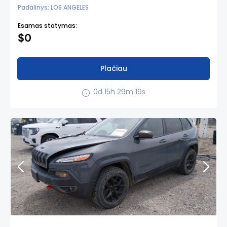
Padalinys: LOS ANGELES
Esamas statymas:
$0
Plačiau
0d 15h 29m 18s