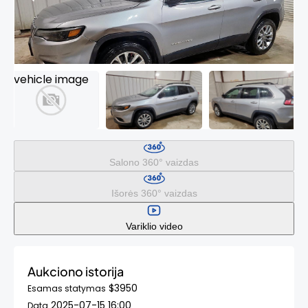
Salono 360° vaizdas
Išorės 360° vaizdas
Variklio video
Aukciono istorija
$3950
Esamas statymas
2025-07-15 16:00
Data