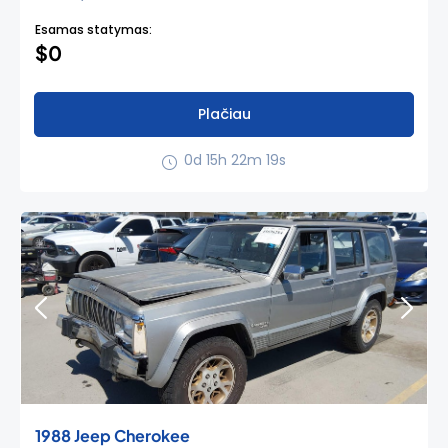
Esamas statymas:
$0
Plačiau
0d 15h 22m 18s
1988 Jeep Cherokee