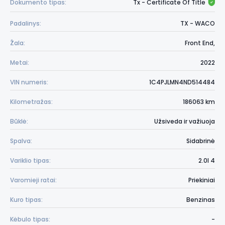
Dokumento tipas:
Tx - Certificate Of Title
Padalinys:
TX - WACO
Žala:
Front End,
Metai:
2022
VIN numeris:
1C4PJLMN4ND514484
Kilometražas:
186063 km
Būklė:
Užsiveda ir važiuoja
Spalva:
Sidabrinė
Variklio tipas:
2.0l 4
Varomieji ratai:
Priekiniai
Kuro tipas:
Benzinas
Kėbulo tipas:
-