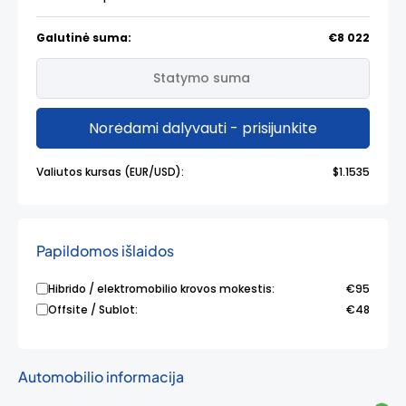
Galutinė suma:
€8 022
Norėdami dalyvauti - prisijunkite
Valiutos kursas (EUR/USD):
$1.1535
Papildomos išlaidos
Hibrido / elektromobilio krovos mokestis:
€95
Offsite / Sublot:
€48
Automobilio informacija