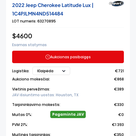
2022 Jeep Cherokee Latitude Lux |
1C4PJLMN4ND514484
LOT numeris: 63270895
$4600
Esamas statymas
Aukcionas pasibaigęs
Klaipėda
Logistika:
€721
Aukciono mokesčiai:
€868
Vietinis pervežimas:
€389
JAV išsiuntimo uostas: Houston, TX
Tarpininkavimo mokestis:
€330
Pagaminta JAV
Muitas 0%:
€0
PVM 21%:
€1 393
Muitinės tarpininkas:
€350