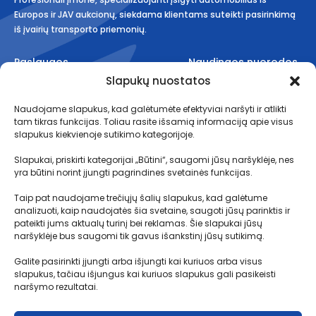
Europos ir JAV aukcionų, siekdama klientams suteikti pasirinkimą
iš įvairių transporto priemonių.
Paslaugos
Naudingos nuorodos
Slapukų nuostatos
Aukcionai
Taisyklės
Naudojame slapukus, kad galėtumėte efektyviai naršyti ir atlikti
Planai
Kaip tai veikia?
tam tikras funkcijas. Toliau rasite išsamią informaciją apie visus
Logistika
Transportavimo terminai
slapukus kiekvienoje sutikimo kategorijoje.
Muitinės procedūros
Slapukai, priskirti kategorijai „Būtini“, saugomi jūsų naršyklėje, nes
yra būtini norint įjungti pagrindines svetainės funkcijas.
Depozito sąlygos
D.U.K.
Taip pat naudojame trečiųjų šalių slapukus, kad galėtume
analizuoti, kaip naudojatės šia svetaine, saugoti jūsų parinktis ir
pateikti jums aktualų turinį bei reklamas. Šie slapukai jūsų
naršyklėje bus saugomi tik gavus išankstinį jūsų sutikimą.
Kontaktai
Galite pasirinkti įjungti arba išjungti kai kuriuos arba visus
MB Motolimitas
slapukus, tačiau išjungus kai kuriuos slapukus gali pasikeisti
Į. k.304891451
naršymo rezultatai.
Aušrinės g. 30-2, Radikiai, Kauno r.