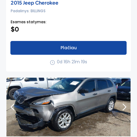
2015 Jeep Cherokee
Padalinys: BILLINGS
Esamas statymas:
$0
Plačiau
0d 16h 21m 18s