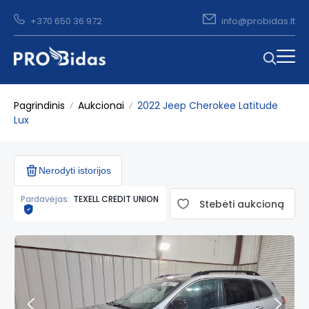
+370 650 36 972
info@probidas.lt
Pagrindinis
Aukcionai
2022 Jeep Cherokee Latitude
Lux
Nerodyti istorijos
Pardavėjas:
TEXELL CREDIT UNION
Stebėti aukcioną