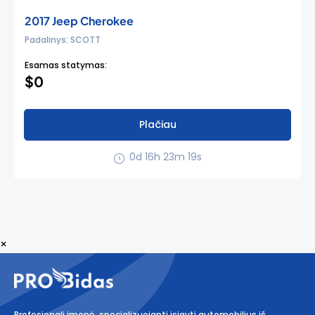
2017 Jeep Cherokee
Padalinys: SCOTT
Esamas statymas:
$0
Plačiau
0d 16h 23m 18s
×
Profesionali įmonė, specializuojanti įsigyti automobilius iš