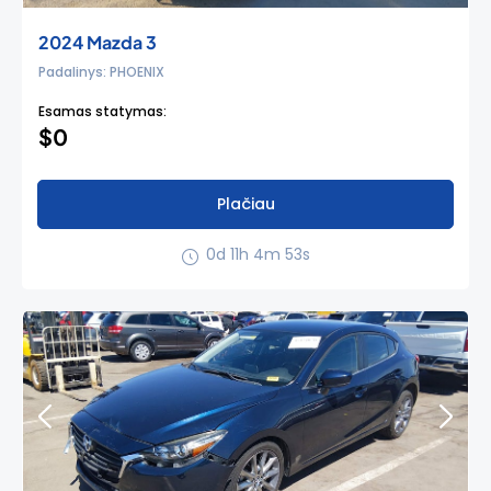
2024 Mazda 3
Padalinys: PHOENIX
Esamas statymas:
$0
Plačiau
0d 11h 4m 52s