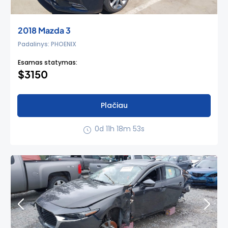
2018 Mazda 3
Padalinys: PHOENIX
Esamas statymas:
$3150
Plačiau
0d 11h 18m 52s