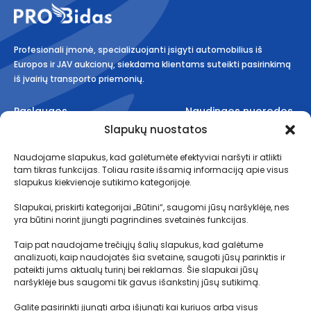
Profesionali įmonė, specializuojanti įsigyti automobilius iš
Europos ir JAV aukcionų, siekdama klientams suteikti pasirinkimą
iš įvairių transporto priemonių.
Paslaugos
Naudingos nuorodos
Slapukų nuostatos
Aukcionai
Taisyklės
Naudojame slapukus, kad galėtumėte efektyviai naršyti ir atlikti
Planai
Kaip tai veikia?
tam tikras funkcijas. Toliau rasite išsamią informaciją apie visus
Logistika
Transportavimo terminai
slapukus kiekvienoje sutikimo kategorijoje.
Muitinės procedūros
Slapukai, priskirti kategorijai „Būtini“, saugomi jūsų naršyklėje, nes
yra būtini norint įjungti pagrindines svetainės funkcijas.
Depozito sąlygos
D.U.K.
Taip pat naudojame trečiųjų šalių slapukus, kad galėtume
analizuoti, kaip naudojatės šia svetaine, saugoti jūsų parinktis ir
pateikti jums aktualų turinį bei reklamas. Šie slapukai jūsų
naršyklėje bus saugomi tik gavus išankstinį jūsų sutikimą.
Kontaktai
Galite pasirinkti įjungti arba išjungti kai kuriuos arba visus
MB Motolimitas