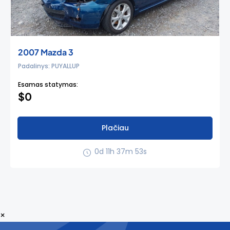
2007 Mazda 3
Padalinys: PUYALLUP
Esamas statymas:
$0
Plačiau
0d 11h 37m 52s
×