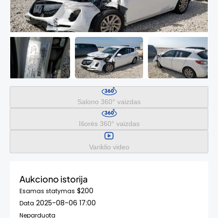
Salono 360° vaizdas
Išorės 360° vaizdas
Variklio video
Aukciono istorija
$200
Esamas statymas
2025-08-06 17:00
Data
Neparduota