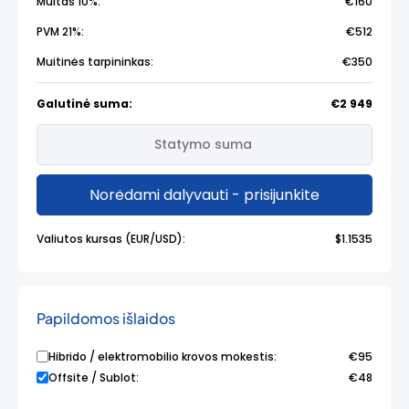
Muitas 10%:
€160
PVM 21%:
€512
Muitinės tarpininkas:
€350
Galutinė suma:
€2 949
Norėdami dalyvauti - prisijunkite
Valiutos kursas (EUR/USD):
$1.1535
Papildomos išlaidos
Hibrido / elektromobilio krovos mokestis:
€95
Offsite / Sublot:
€48