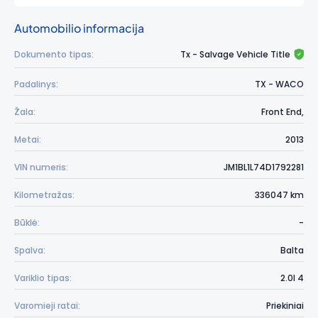
Automobilio informacija
Dokumento tipas:
Tx - Salvage Vehicle Title
Padalinys:
TX - WACO
Žala:
Front End,
Metai:
2013
VIN numeris:
JM1BL1L74D1792281
Kilometražas:
336047 km
Būklė:
-
Spalva:
Balta
Variklio tipas:
2.0l 4
Varomieji ratai:
Priekiniai