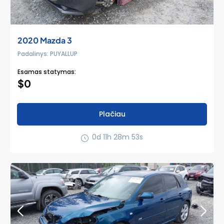
2020 Mazda 3
Padalinys: PUYALLUP
Esamas statymas:
$0
Plačiau
0d 11h 28m 52s