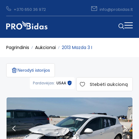
+370 650 36 972
info@probidas.lt
Pagrindinis
Aukcionai
2013 Mazda 3 I
Nerodyti istorijos
Pardavėjas:
USAA
Stebėti aukcioną