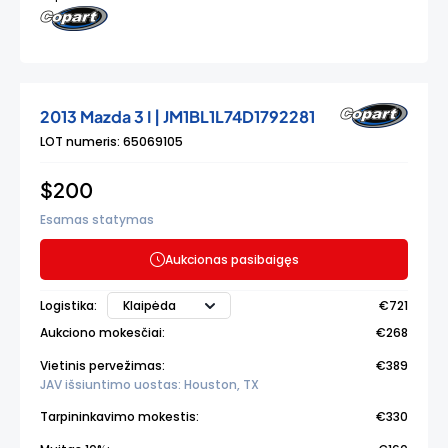
2013 Mazda 3 I | JM1BL1L74D1792281
LOT numeris: 65069105
$200
Esamas statymas
Aukcionas pasibaigęs
Klaipėda
Logistika:
€721
Aukciono mokesčiai:
€268
Vietinis pervežimas:
€389
JAV išsiuntimo uostas: Houston, TX
Tarpininkavimo mokestis:
€330