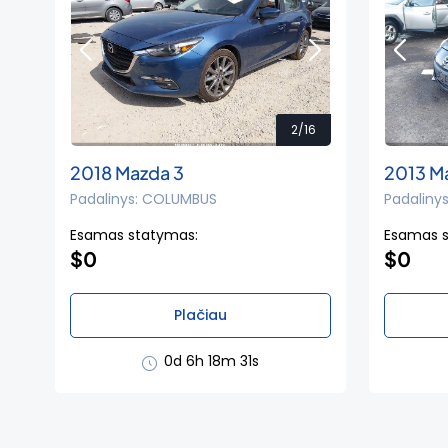
2/16
2018 Mazda 3
2013 M
Padalinys: COLUMBUS
Padaliny
Esamas statymas:
Esamas 
$0
$0
Plačiau
0d 6h 18m 30s