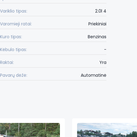
Variklio tipas:
2.0l 4
Varomieji ratai:
Priekiniai
Kuro tipas:
Benzinas
Kėbulo tipas:
-
Raktai:
Yra
Pavarų dėžė:
Automatinė