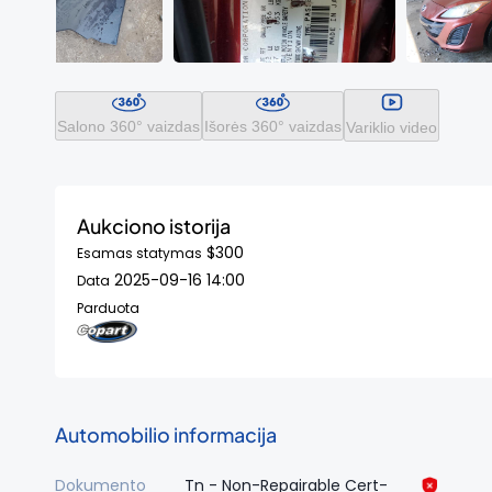
Salono 360° vaizdas
Išorės 360° vaizdas
Variklio video
Aukciono istorija
$300
Esamas statymas
2025-09-16 14:00
Data
Parduota
Automobilio informacija
Dokumento
Tn - Non-Repairable Cert-