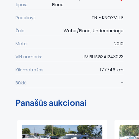
tipas:
Flood
Padalinys:
TN - KNOXVILLE
Žala:
Water/Flood, Undercarriage
Metai:
2010
VIN numeris:
JM1BL1SG3A1243023
Kilometražas:
177746 km
Būklė:
-
Panašūs aukcionai