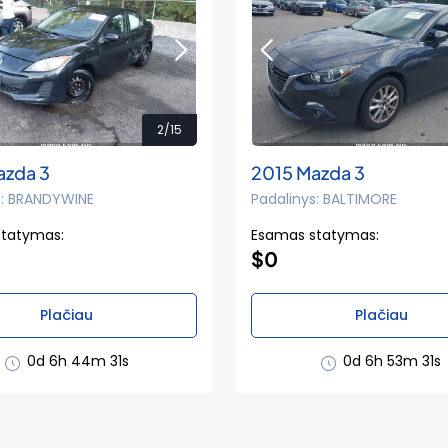
2/15
azda 3
2015 Mazda 3
s: BRANDYWINE
Padalinys: BALTIMORE
statymas:
Esamas statymas:
$0
Plačiau
Plačiau
0d 6h 44m 30s
0d 6h 53m 30s