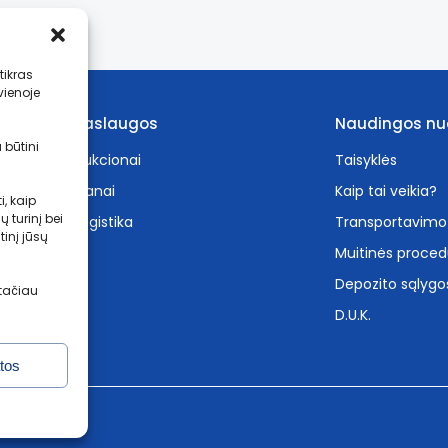
tikras
vienoje
Paslaugos
Naudingos nu
 būtini
Aukcionai
Taisyklės
Planai
Kaip tai veikia?
, kaip
 turinį bei
Logistika
Transportavimo
inį jūsų
Muitinės proced
Depozito sąlygo
 tačiau
D.U.K.
tos