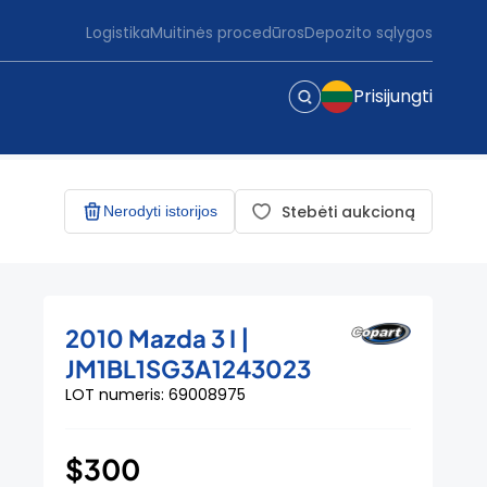
Logistika
Muitinės procedūros
Depozito sąlygos
Prisijungti
Stebėti aukcioną
Nerodyti istorijos
2010 Mazda 3 I |
JM1BL1SG3A1243023
LOT numeris: 69008975
$300