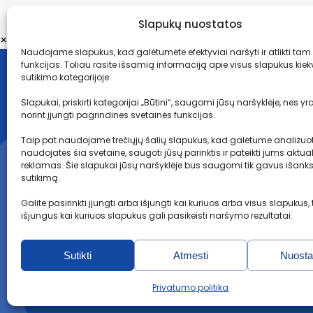
Slapukų nuostatos
×
Naudojame slapukus, kad galėtumėte efektyviai naršyti ir atlikti tam 
funkcijas. Toliau rasite išsamią informaciją apie visus slapukus kiek
sutikimo kategorijoje.
Slapukai, priskirti kategorijai „Būtini“, saugomi jūsų naršyklėje, nes yra
norint įjungti pagrindines svetainės funkcijas.
Profesionali įmonė, specializuojanti įsigyti
automobilius iš Europos ir JAV aukcionų, siekdama
Taip pat naudojame trečiųjų šalių slapukus, kad galėtume analizuoti
klientams suteikti pasirinkimą iš įvairių transporto
naudojatės šia svetaine, saugoti jūsų parinktis ir pateikti jums aktualų
priemonių.
reklamas. Šie slapukai jūsų naršyklėje bus saugomi tik gavus išankst
sutikimą.
Galite pasirinkti įjungti arba išjungti kai kuriuos arba visus slapukus,
išjungus kai kuriuos slapukus gali pasikeisti naršymo rezultatai.
Sutikti
Atmesti
Nuosta
Privatumo politika
© 2026 Visos teisės saugomos Probidas.lt