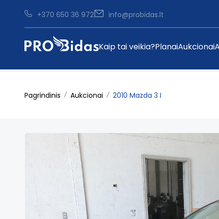
+370 650 36 972
info@probidas.lt
Kaip tai veikia?
Planai
Aukcionai
A
Pagrindinis
Aukcionai
2010 Mazda 3 I