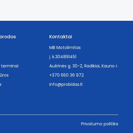
orodos
Kontaktai
MB Motolimitas
Į. k.304891451
 terminai
Aušrinės g. 30-2, Radikiai, Kauno r.
ūros
+370 650 36 972
s
info@probidas.lt
Privatumo politika