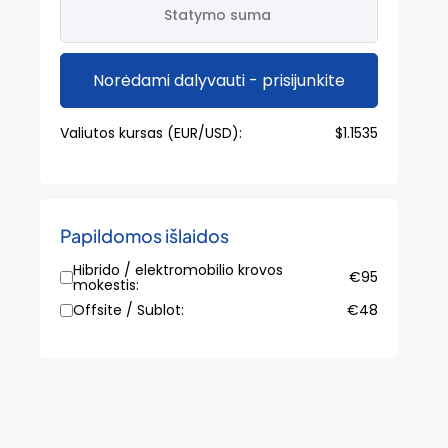
Norėdami dalyvauti - prisijunkite
Valiutos kursas (EUR/USD):
$1.1535
Papildomos išlaidos
Hibrido / elektromobilio krovos
€95
mokestis:
Offsite / Sublot:
€48