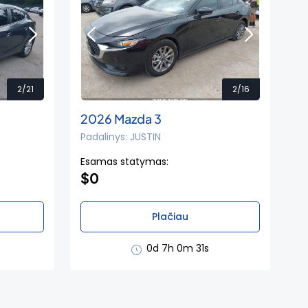
2/21
2/16
2026 Mazda 3
Padalinys: JUSTIN
Esamas statymas:
$0
Plačiau
0d 7h 0m 30s