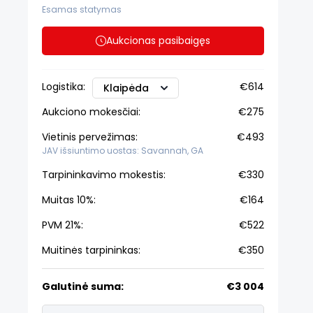
Esamas statymas
Aukcionas pasibaigęs
Logistika:
€614
Klaipėda
Aukciono mokesčiai:
€275
Vietinis pervežimas:
€493
JAV išsiuntimo uostas: Savannah, GA
Tarpininkavimo mokestis:
€330
Muitas 10%:
€164
PVM 21%:
€522
Muitinės tarpininkas:
€350
Galutinė suma:
€3 004