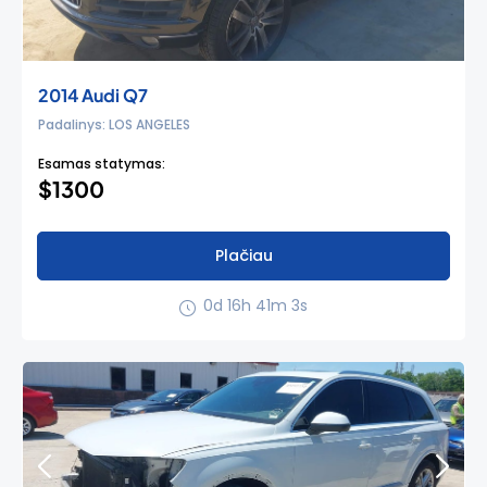
2014 Audi Q7
Padalinys: LOS ANGELES
Esamas statymas:
$1300
Plačiau
0d 16h 41m 3s