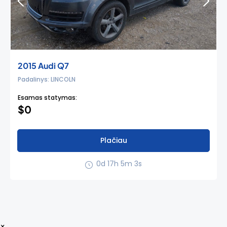
2015 Audi Q7
Padalinys: LINCOLN
Esamas statymas:
$0
Plačiau
0d 17h 5m 3s
×