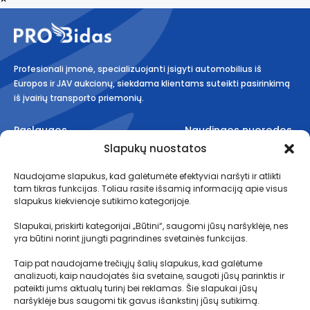
Profesionali įmonė, specializuojanti įsigyti automobilius iš
Europos ir JAV aukcionų, siekdama klientams suteikti pasirinkimą
iš įvairių transporto priemonių.
Paslaugos
Naudingos nuorodos
Slapukų nuostatos
Aukcionai
Taisyklės
Naudojame slapukus, kad galėtumėte efektyviai naršyti ir atlikti
Planai
Kaip tai veikia?
tam tikras funkcijas. Toliau rasite išsamią informaciją apie visus
Logistika
Transportavimo terminai
slapukus kiekvienoje sutikimo kategorijoje.
Muitinės procedūros
Slapukai, priskirti kategorijai „Būtini“, saugomi jūsų naršyklėje, nes
yra būtini norint įjungti pagrindines svetainės funkcijas.
Depozito sąlygos
D.U.K.
Taip pat naudojame trečiųjų šalių slapukus, kad galėtume
analizuoti, kaip naudojatės šia svetaine, saugoti jūsų parinktis ir
pateikti jums aktualų turinį bei reklamas. Šie slapukai jūsų
naršyklėje bus saugomi tik gavus išankstinį jūsų sutikimą.
Kontaktai