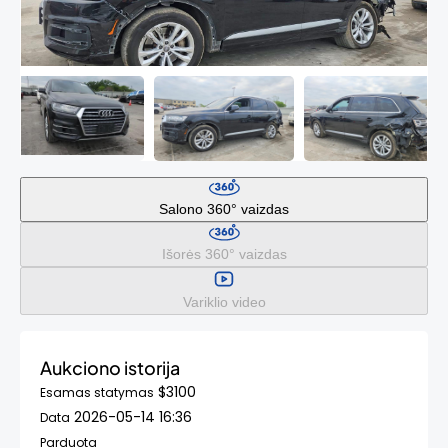
Salono 360° vaizdas
Išorės 360° vaizdas
Variklio video
Aukciono istorija
$3100
Esamas statymas
2026-05-14 16:36
Data
Parduota