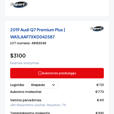
2019 Audi Q7 Premium Plus |
WA1LAAF7XKD042587
LOT numeris: 48163346
$3100
Esamas statymas
Aukcionas pasibaigęs
Klaipėda
Logistika:
€721
Aukciono mokesčiai:
€773
Vietinis pervežimas:
€411
JAV išsiuntimo uostas: Houston, TX
Tarpininkavimo mokestis:
€330