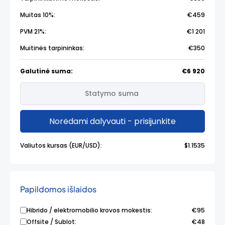
Muitas 10%:
€459
PVM 21%:
€1 201
Muitinės tarpininkas:
€350
Galutinė suma:
€6 920
Norėdami dalyvauti - prisijunkite
Valiutos kursas (EUR/USD):
$1.1535
Papildomos išlaidos
Hibrido / elektromobilio krovos mokestis:
€95
Offsite / Sublot:
€48