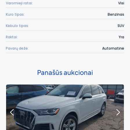
Varomieji ratai:
Visi
Kuro tipas:
Benzinas
Kėbulo tipas:
SUV
Raktai:
Yra
Pavarų dėžė:
Automatinė
Panašūs aukcionai