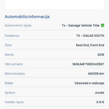
Automobilio informacija
Dokumento tipas:
Tx - Salvage Vehicle Title
Padalinys:
TX - DALLAS SOUTH
Žala:
Rear End, Front End
Metai:
2019
VIN numeris:
WA1LAAF7XKD042587
Kilometražas:
400105 km
Būklė:
Užsiveda ir važiuoja
Spalva:
Juoda
Variklio tipas:
3.0l 6