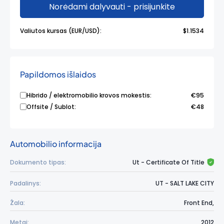
Norėdami dalyvauti - prisijunkite
Valiutos kursas (EUR/USD):
$1.1534
Papildomos išlaidos
Hibrido / elektromobilio krovos mokestis:
€95
Offsite / Sublot:
€48
Automobilio informacija
Dokumento tipas:
Ut - Certificate Of Title
Padalinys:
UT - SALT LAKE CITY
Žala:
Front End,
Metai:
2012