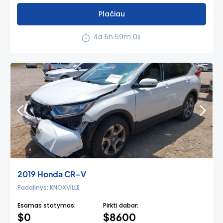
Plačiau
4d 5h 58m 59s
2019 Honda CR-V
Padalinys: KNOXVILLE
Esamas statymas:
Pirkti dabar:
$0
$8600