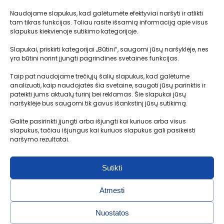
Naudojame slapukus, kad galėtumėte efektyviai naršyti ir atlikti
Planai
Kaip tai veikia?
tam tikras funkcijas. Toliau rasite išsamią informaciją apie visus
Logistika
Transportavimo terminai
slapukus kiekvienoje sutikimo kategorijoje.
Muitinės procedūros
Slapukai, priskirti kategorijai „Būtini“, saugomi jūsų naršyklėje, nes
yra būtini norint įjungti pagrindines svetainės funkcijas.
Depozito sąlygos
D.U.K.
Taip pat naudojame trečiųjų šalių slapukus, kad galėtume
analizuoti, kaip naudojatės šia svetaine, saugoti jūsų parinktis ir
pateikti jums aktualų turinį bei reklamas. Šie slapukai jūsų
naršyklėje bus saugomi tik gavus išankstinį jūsų sutikimą.
Kontaktai
Galite pasirinkti įjungti arba išjungti kai kuriuos arba visus
MB Motolimitas
slapukus, tačiau išjungus kai kuriuos slapukus gali pasikeisti
Į. k.304891451
naršymo rezultatai.
Aušrinės g. 30-2, Radikiai, Kauno r.
Sutikti
+370 650 36 972
info@probidas.lt
Atmesti
Nuostatos
Privatumo politika