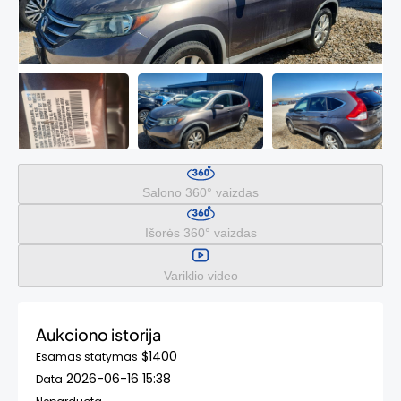
Salono 360° vaizdas
Išorės 360° vaizdas
Variklio video
Aukciono istorija
$1400
Esamas statymas
2026-06-16 15:38
Data