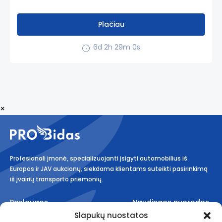
Plačiau
6d 2h 28m 59s
×
Profesionali įmonė, specializuojanti įsigyti automobilius iš
Europos ir JAV aukcionų, siekdama klientams suteikti pasirinkimą
iš įvairių transporto priemonių.
Paslaugos
Naudingos nuorodos
Slapukų nuostatos
Aukcionai
Taisyklės