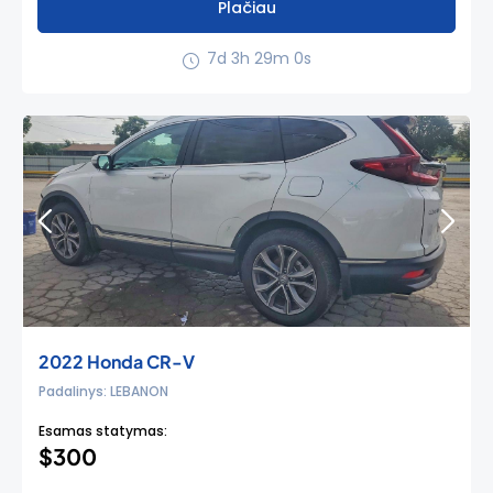
Plačiau
7d 3h 28m 59s
2022 Honda CR-V
Padalinys: LEBANON
Esamas statymas:
$300