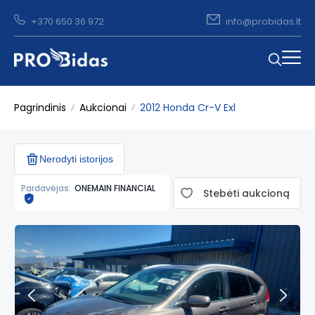
+370 650 36 972
info@probidas.lt
Pagrindinis
Aukcionai
2012 Honda Cr-V Exl
Nerodyti istorijos
Pardavėjas:
ONEMAIN FINANCIAL
Stebėti aukcioną