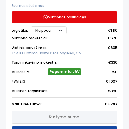
Esamas statymas
Aukcionas pasibaigęs
Klaipėda
Logistika:
€1 110
Aukciono mokesčiai:
€670
Vietinis pervežimas:
€605
JAV išsiuntimo uostas: Los Angeles, CA
Tarpininkavimo mokestis:
€330
Pagaminta JAV
Muitas 0%:
€0
PVM 21%:
€1 007
Muitinės tarpininkas:
€350
Galutinė suma:
€5 797