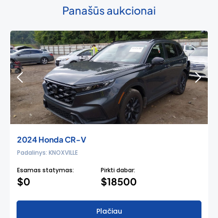
Panašūs aukcionai
2024 Honda CR-V
Padalinys: KNOXVILLE
Esamas statymas:
Pirkti dabar:
$0
$18500
Plačiau