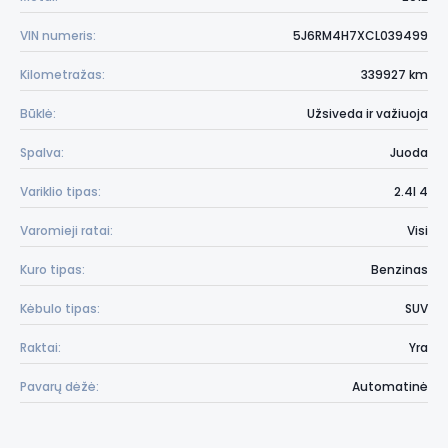
VIN numeris:
5J6RM4H7XCL039499
Kilometražas:
339927 km
Būklė:
Užsiveda ir važiuoja
Spalva:
Juoda
Variklio tipas:
2.4l 4
Varomieji ratai:
Visi
Kuro tipas:
Benzinas
Kėbulo tipas:
SUV
Raktai:
Yra
Pavarų dėžė:
Automatinė